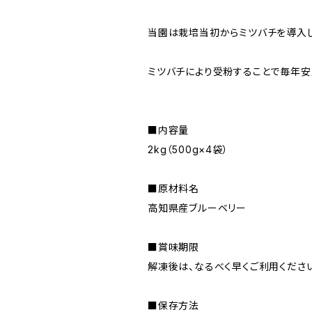
当園は栽培当初からミツバチを導入し
ミツバチにより受粉することで毎年安
■内容量
2kg（500g×4袋）
■原材料名
高知県産ブルーベリー
■賞味期限
解凍後は、なるべく早くご利用くださ
■保存方法