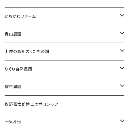
クレソン
いちかわファーム
冷凍ブルーベリー
青山農園
大粒サイズ
ジャム・ビネガー
果物
土佐の高知のくだもの畑
通常サイズ
果汁
土佐小夏
りぐり自然農園
ゼリー
フルティカトマト
橋村農園
調味料
あら川の桃
牧野富太郎博士のポロシャツ
一果相伝