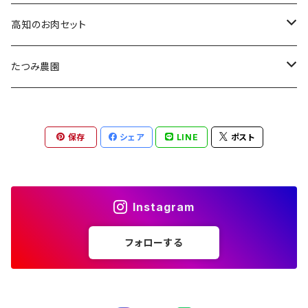
マスクメロン
高知のお肉セット
上級品
土佐あかうし
たつみ農園
良品
四万十ダバダ栗豚
さつまいも
保存
シェア
LINE
ポスト
中身美人
シルクスイート
土佐はちきん地鶏
Instagram
フォローする