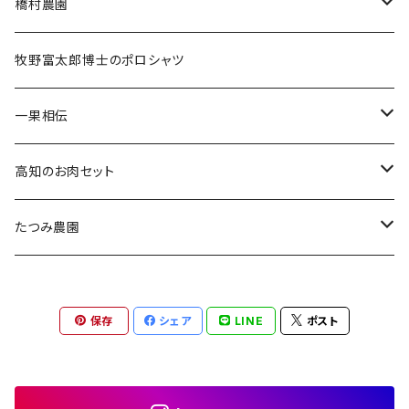
ゼリー
フルティカトマト
橋村農園
調味料
あら川の桃
牧野富太郎博士のポロシャツ
一果相伝
マスクメロン
高知のお肉セット
上級品
土佐あかうし
たつみ農園
良品
四万十ダバダ栗豚
さつまいも
保存
シェア
LINE
ポスト
中身美人
シルクスイート
土佐はちきん地鶏