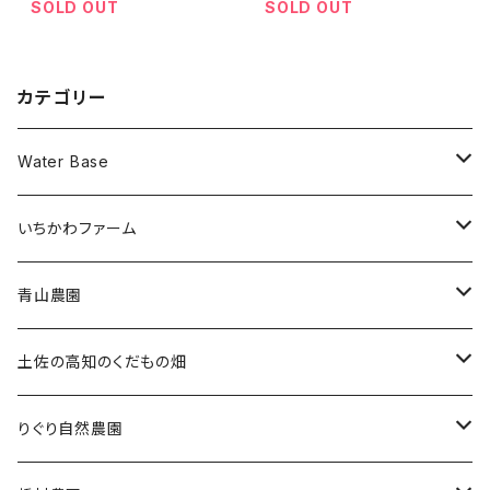
SOLD OUT
SOLD OUT
カテゴリー
Water Base
クレソン
いちかわファーム
冷凍ブルーベリー
青山農園
大粒サイズ
ジャム・ビネガー
果物
土佐の高知のくだもの畑
通常サイズ
果汁
土佐小夏
りぐり自然農園