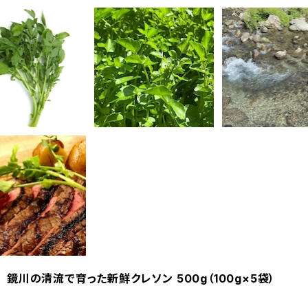
料 鏡川の清流で育った新鮮クレソン 500g（100g×5袋）