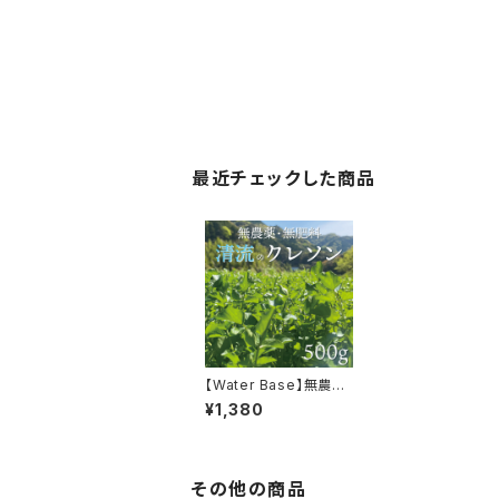
最近チェックした商品
【Water Base】無農
薬・無肥料 鏡川の清
¥1,380
流で育った新鮮クレソン
500g（100g×5袋）
その他の商品